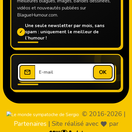
meilleures blagues, images, bandes dessinées,
vidéos et nouveautés publiées sur
BlagueHumour.com.
Une seule newsletter par mois, sans
✓
spam : uniquement le meilleur de
l’humour !
OK
© 2016-2026
|
Partenaires
|
Site réalisé avec
par