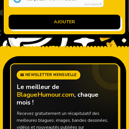
IconCaptcha ©
AJOUTER
📧 NEWSLETTER MENSUELLE
Le meilleur de
BlagueHumour.com
, chaque
mois !
Recevez gratuitement un récapitulatif des
meilleures blagues, images, bandes dessinées,
vidéos et nouveautés publiées sur