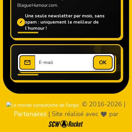
BlagueHumour.com.
Une seule newsletter par mois, sans
✓
spam : uniquement le meilleur de
l’humour !
OK
© 2016-2026
|
Partenaires
|
Site réalisé avec
par