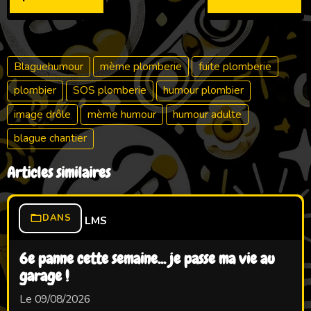
Blaguehumour
mème plomberie
fuite plomberie
plombier
SOS plomberie
humour plombier
image drôle
mème humour
humour adulte
blague chantier
Articles similaires
DANS
LMS
6e panne cette semaine... je passe ma vie au
garage !
Le 09/08/2026