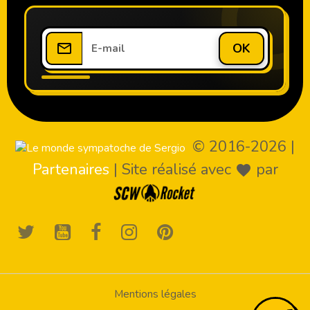
OK
© 2016-2026
|
Partenaires
|
Site réalisé avec
par
Mentions légales
!