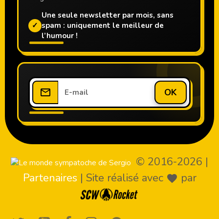
Une seule newsletter par mois, sans
✓
spam : uniquement le meilleur de
l’humour !
OK
© 2016-2026
|
Partenaires
|
Site réalisé avec
par