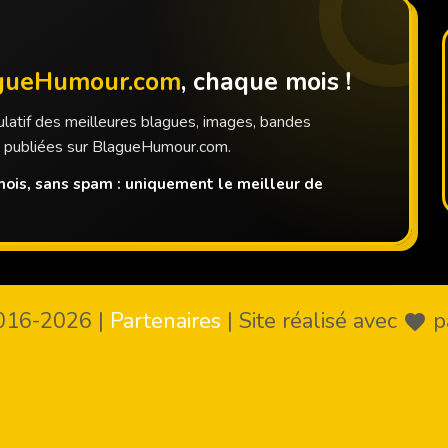
gueHumour.com
, chaque mois !
latif des meilleures blagues, images, bandes
s publiées sur BlagueHumour.com.
ois, sans spam : uniquement le meilleur de
016-2026
|
Partenaires
|
Site réalisé avec
p