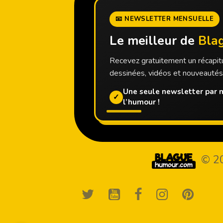
📧 NEWSLETTER MENSUELLE
Le meilleur de
Bla
Recevez gratuitement un récapitu
dessinées, vidéos et nouveauté
Une seule newsletter par m
✓
l’humour !
© 2