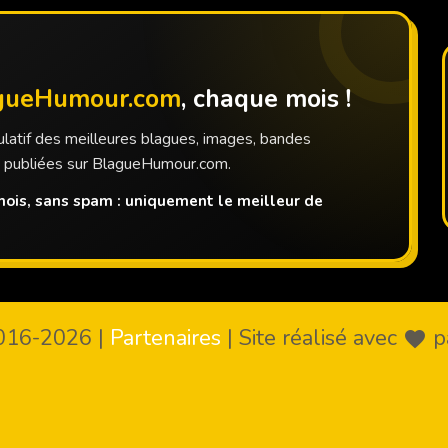
gueHumour.com
, chaque mois !
latif des meilleures blagues, images, bandes
s publiées sur BlagueHumour.com.
ois, sans spam : uniquement le meilleur de
016-2026
|
Partenaires
|
Site réalisé avec
p