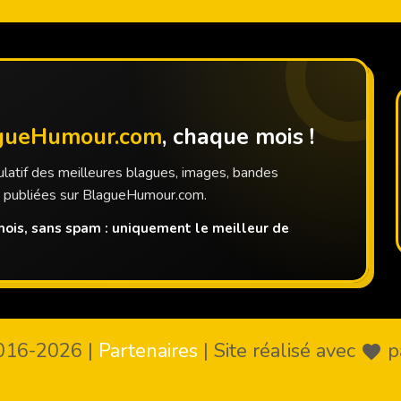
gueHumour.com
, chaque mois !
latif des meilleures blagues, images, bandes
s publiées sur BlagueHumour.com.
ois, sans spam : uniquement le meilleur de
016-2026
|
Partenaires
|
Site réalisé avec
p