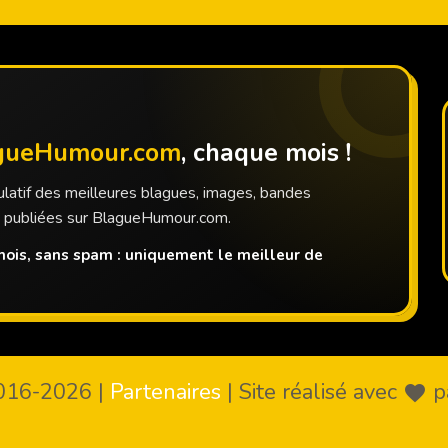
gueHumour.com
, chaque mois !
latif des meilleures blagues, images, bandes
s publiées sur BlagueHumour.com.
ois, sans spam : uniquement le meilleur de
016-2026
|
Partenaires
|
Site réalisé avec
p