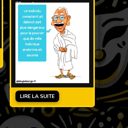
78 ans †
signe astrologique : balance
LIRE LA SUITE