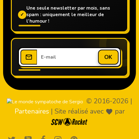
Une seule newsletter par mois, sans
✓
spam : uniquement le meilleur de
l’humour !
OK
© 2016-2026
|
Partenaires
|
Site réalisé avec
par