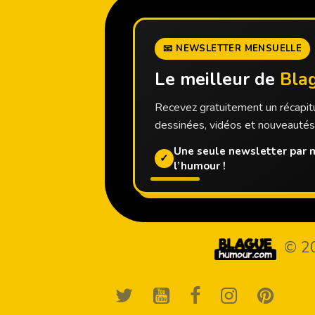
📧 NEWSLETTER MENSUELLE
Le meilleur de
Bla
Recevez gratuitement un récapitu
dessinées, vidéos et nouveauté
Une seule newsletter par m
✓
l’humour !
© 2