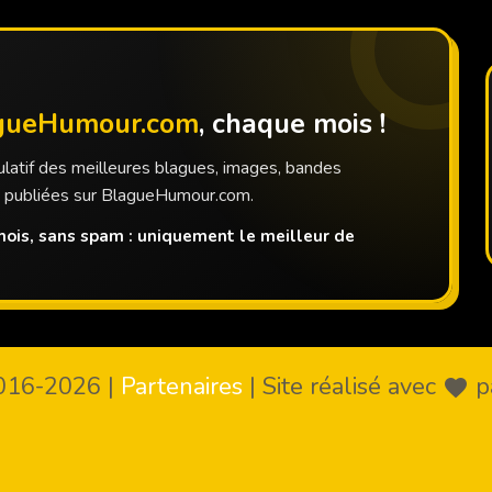
gueHumour.com
, chaque mois !
latif des meilleures blagues, images, bandes
s publiées sur BlagueHumour.com.
ois, sans spam : uniquement le meilleur de
016-2026
|
Partenaires
|
Site réalisé avec
p