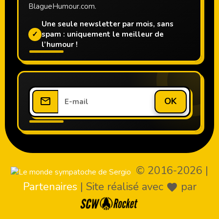
BlagueHumour.com.
Une seule newsletter par mois, sans
✓
spam : uniquement le meilleur de
l’humour !
OK
© 2016-2026
|
Partenaires
|
Site réalisé avec
par