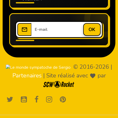
OK
© 2016-2026
|
Partenaires
|
Site réalisé avec
par