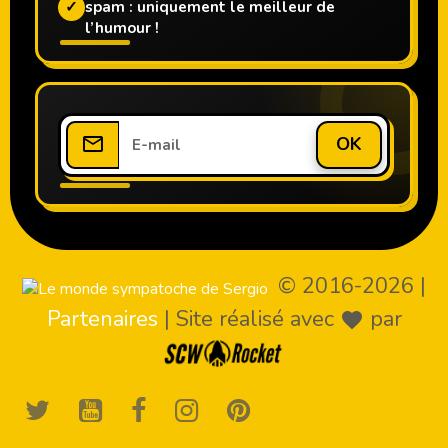
✓
spam : uniquement le meilleur de
l’humour !
OK
© 2016-2026
|
Partenaires
|
Site réalisé avec
par