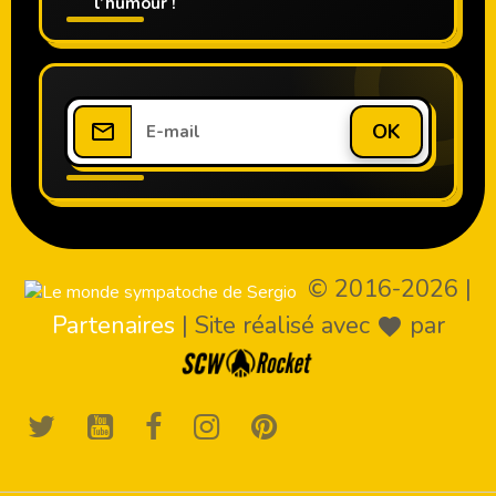
l’humour !
OK
© 2016-2026
|
Partenaires
|
Site réalisé avec
par