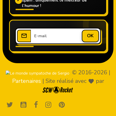
✓
spam : uniquement le meilleur de
l’humour !
OK
© 2016-2026
|
Partenaires
|
Site réalisé avec
par