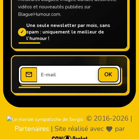
vidéos et nouveautés publiées sur
BlagueHumour.com.
Une seule newsletter par mois, sans
✓
spam : uniquement le meilleur de
l’humour !
OK
© 2016-2026
|
Partenaires
|
Site réalisé avec
par