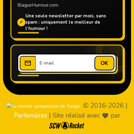
BlagueHumour.com.
Une seule newsletter par mois, sans
✓
spam : uniquement le meilleur de
l’humour !
OK
© 2016-2026
|
Partenaires
|
Site réalisé avec
par