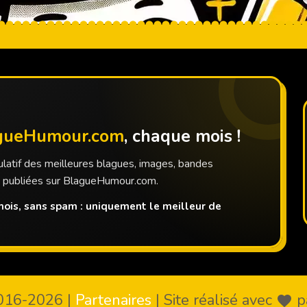
gueHumour.com
, chaque mois !
latif des meilleures blagues, images, bandes
s publiées sur BlagueHumour.com.
ois, sans spam : uniquement le meilleur de
016-2026
|
Partenaires
|
Site réalisé avec
p