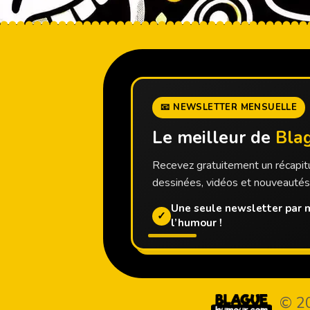
📧 NEWSLETTER MENSUELLE
Le meilleur de
Bla
Recevez gratuitement un récapitu
dessinées, vidéos et nouveauté
Une seule newsletter par m
✓
l’humour !
© 2