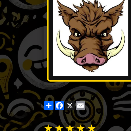
Partager
Facebook
X
Email
★
★
★
★
★