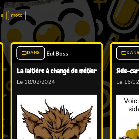
se
moto
DANS
Eul'Boss
DAN
La laitière à changé de métier
Side-car
Le 18/02/2024
Le 16/0