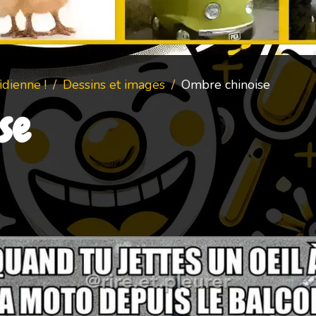
dienne !
Dessins et images
Ombre chinoise
se