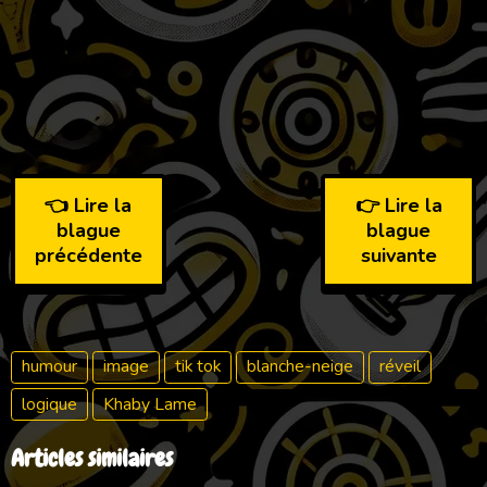
👈 Lire la
👉 Lire la
blague
blague
précédente
suivante
humour
image
tik tok
blanche-neige
réveil
logique
Khaby Lame
Articles similaires