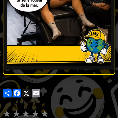
Partager
Facebook
X
Email
★
★
★
★
★