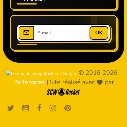
OK
© 2016-2026
|
Partenaires
|
Site réalisé avec
par