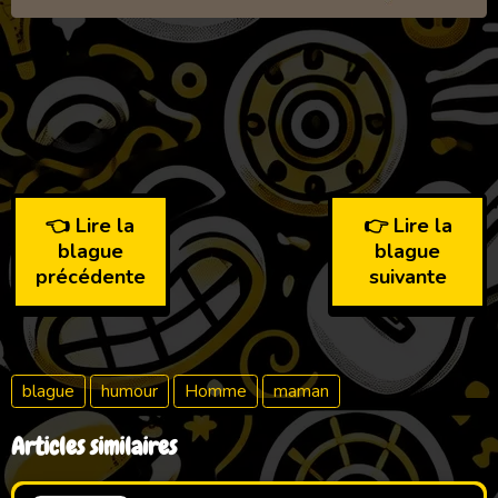
👈 Lire la
👉 Lire la
blague
blague
précédente
suivante
blague
humour
Homme
maman
Articles similaires