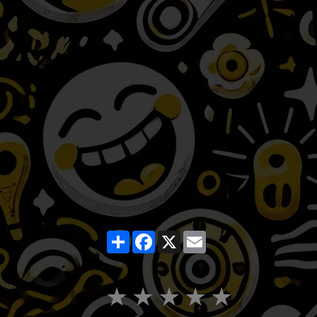
Partager
Facebook
X
Email
★
★
★
★
★