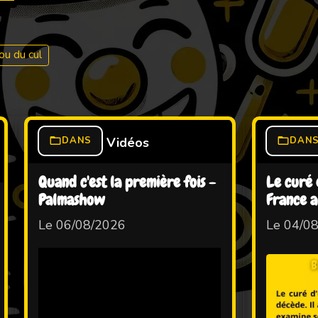
rou du cul
DANS
Vidéos
DAN
Quand c'est la première fois -
Le curé e
Palmashow
France a
Le 06/08/2026
Le 04/0