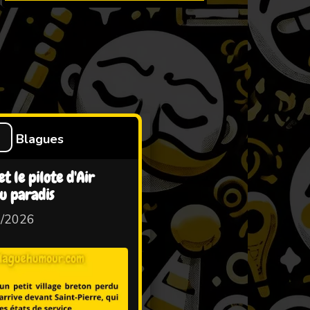
S
Blagues
t le pilote d'Air
u paradis
8/2026