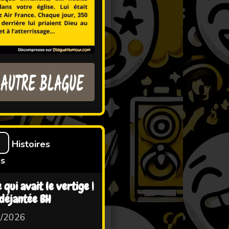
S
Histoires
es
 qui avait le vertige |
 déjantée BH
7/2026