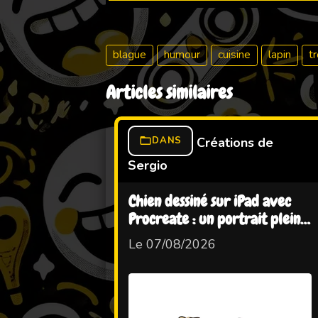
blague
humour
cuisine
lapin
t
Articles similaires
DANS
Créations de
Sergio
Chien dessiné sur iPad avec
Procreate : un portrait plein
d'humour
Le 07/08/2026