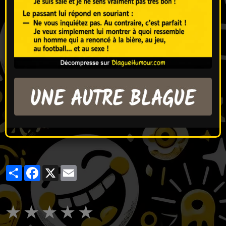
Partager
Facebook
X
Email
★
★
★
★
★