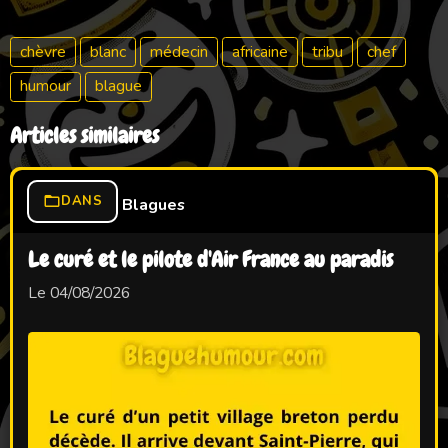
chèvre
blanc
médecin
africaine
tribu
chef
humour
blague
Articles similaires
DANS
Blagues
Le curé et le pilote d'Air France au paradis
Le 04/08/2026